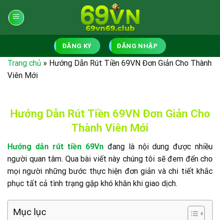
Skip
to
content
ĐĂNG KÝ
ĐĂNG NHẬP
Trang chủ
»
Hướng Dẫn Rút Tiền 69VN Đơn Giản Cho Thành
Viên Mới
Hướng Dẫn Rút Tiền 69VN Đơn Giản Cho
Thành Viên Mới
Hướng dẫn rút tiền 69Vn
đang là nội dung được nhiều
người quan tâm. Qua bài viết này chúng tôi sẽ đem đến cho
mọi người những bước thực hiện đơn giản và chi tiết khắc
phục tất cả tình trạng gặp khó khăn khi giao dịch.
Mục lục