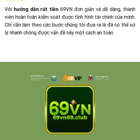
Với
hướng dẫn rút tiền
69VN đơn giản và dễ dàng, thành
viên hoàn toàn kiểm soát được tình hình tài chính của mình.
Chỉ cần làm theo các bước chúng tôi đưa ra là đã có thể xử
lý nhanh chóng được vấn đề này một cách an toàn.