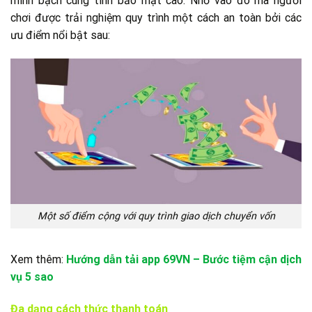
minh bạch cùng tính bảo mật cao. Nhờ vào đó mà người
chơi được trải nghiệm quy trình một cách an toàn bởi các
ưu điểm nổi bật sau:
Một số điểm cộng với quy trình giao dịch chuyển vốn
Xem thêm:
Hướng dẫn tải app 69VN – Bước tiệm cận dịch
vụ 5 sao
Đa dạng cách thức thanh toán