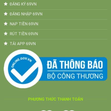
ĐĂNG KÝ 69VN
ĐĂNG NHẬP 69VN
NẠP TIỀN 69VN
RÚT TIỀN 69VN
TẢI APP 69VN
PHƯƠNG THỨC THANH TOÁN