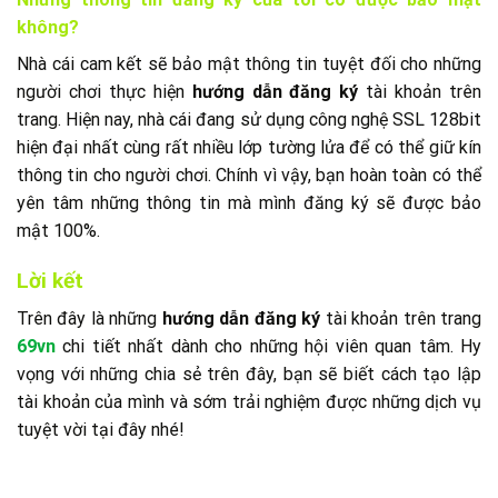
không?
Nhà cái cam kết sẽ bảo mật thông tin tuyệt đối cho những
người chơi thực hiện
hướng dẫn đăng ký
tài khoản trên
trang. Hiện nay, nhà cái đang sử dụng công nghệ SSL 128bit
hiện đại nhất cùng rất nhiều lớp tường lửa để có thể giữ kín
thông tin cho người chơi. Chính vì vậy, bạn hoàn toàn có thể
yên tâm những thông tin mà mình đăng ký sẽ được bảo
mật 100%.
Lời kết
Trên đây là những
hướng dẫn đăng ký
tài khoản trên trang
69vn
chi tiết nhất dành cho những hội viên quan tâm. Hy
vọng với những chia sẻ trên đây, bạn sẽ biết cách tạo lập
tài khoản của mình và sớm trải nghiệm được những dịch vụ
tuyệt vời tại đây nhé!