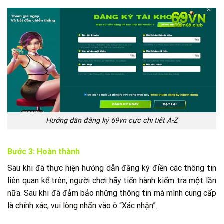
Hướng dẫn đăng ký 69vn cực chi tiết A-Z
Bước 3: Hoàn thành
Sau khi đã thực hiện hướng dẫn đăng ký điền các thông tin
liên quan kể trên, người chơi hãy tiến hành kiểm tra một lần
nữa. Sau khi đã đảm bảo những thông tin mà mình cung cấp
là chính xác, vui lòng nhấn vào ô “Xác nhận”.