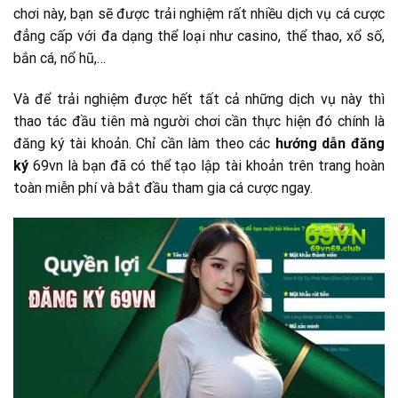
chơi này, bạn sẽ được trải nghiệm rất nhiều dịch vụ cá cược
đẳng cấp với đa dạng thể loại như casino, thể thao, xổ số,
bắn cá, nổ hũ,…
Và để trải nghiệm được hết tất cả những dịch vụ này thì
thao tác đầu tiên mà người chơi cần thực hiện đó chính là
đăng ký tài khoản. Chỉ cần làm theo các
hướng dẫn đăng
ký
69vn là bạn đã có thể tạo lập tài khoản trên trang hoàn
toàn miễn phí và bắt đầu tham gia cá cược ngay.