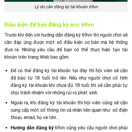
Lý do cần đăng ký tài khoản 69vn
Điều kiện để bạn đăng ký acc 69vn
Trước khi đến với hướng dẫn đăng ký 69vn thì người chơi sẽ
cần đáp ứng được một số điều kiện cơ bản mà hệ thống
đưa ra. Những yêu cầu để bạn có thể thực hiện tạo tài
khoản trên trang Web bao gồm:
Để có thể đăng ký tài khoản tại đây thì hội viên sẽ cần
đã bảo từ 18 tuổi trở lên. Nếu như người chơi cố tình
đăng ký tài khoản khi chưa đủ 18 tuổi thì sẽ cần phải tự
chịu trách nhiệm với những rủi ro phát sinh.
Ngoài ra, khi đăng ký tài khoản thì hội viên cũng sẽ cần
cung cấp một số thông tin cá nhân liên quan như: số điện
thoại, email, họ và tên…
Hướng dẫn đăng ký
69vn cũng yêu cầu người chơi phải