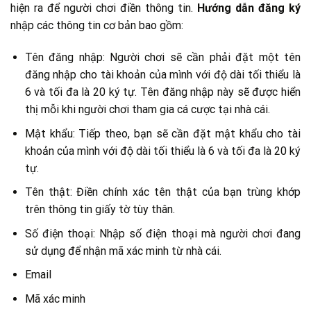
hiện ra để người chơi điền thông tin.
Hướng dẫn đăng ký
nhập các thông tin cơ bản bao gồm:
Tên đăng nhập: Người chơi sẽ cần phải đặt một tên
đăng nhập cho tài khoản của mình với độ dài tối thiểu là
6 và tối đa là 20 ký tự. Tên đăng nhập này sẽ được hiển
thị mỗi khi người chơi tham gia cá cược tại nhà cái.
Mật khẩu: Tiếp theo, bạn sẽ cần đặt mật khẩu cho tài
khoản của mình với độ dài tối thiểu là 6 và tối đa là 20 ký
tự.
Tên thật: Điền chính xác tên thật của bạn trùng khớp
trên thông tin giấy tờ tùy thân.
Số điện thoại: Nhập số điện thoại mà người chơi đang
sử dụng để nhận mã xác minh từ nhà cái.
Email
Mã xác minh